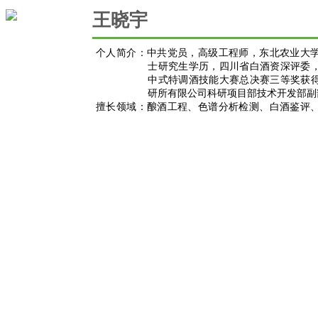
王晓宇
个人简介：
中共党员，高级工程师，
东北农业大
士研究生学历，
四川省白酒资深评委
中式特调酒技能大赛总决赛三等奖获
研所有限公司科研项目部
技术开发部副
擅长领域：
酿酒工程、
色谱分析检测、白酒鉴评
露酒产品开发、新酒饮产品开发
等。
主要成果：
发表论文《超高效液相色谱
串联质谱
-
剂的不确定度评定究》《白酒生产过
发》、《白酒中重金属迁移的研究》
仪测定白酒中重金属铬的研究》
等。
技术顾问
（部分）